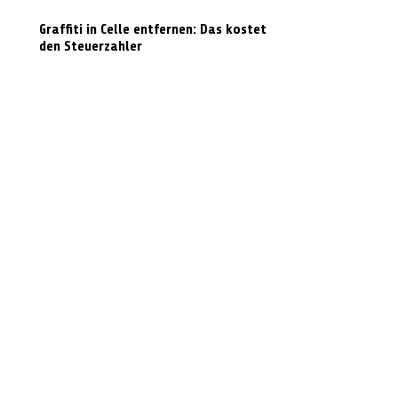
Graffiti in Celle entfernen: Das kostet es
den Steuerzahler
N-Joy-Challenge in Celle: Moderator
rutscht 143 Mal die Feuerwehrstange
runter