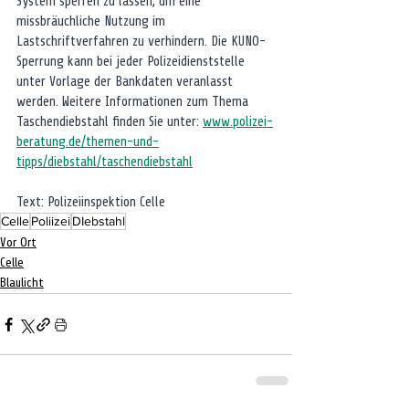
System sperren zu lassen, um eine 
missbräuchliche Nutzung im 
Lastschriftverfahren zu verhindern. Die KUNO-
Sperrung kann bei jeder Polizeidienststelle 
unter Vorlage der Bankdaten veranlasst 
werden. Weitere Informationen zum Thema 
Taschendiebstahl finden Sie unter: 
www.polizei-
beratung.de/themen-und-
tipps/diebstahl/taschendiebstahl
Text: Polizeiinspektion Celle
Celle
Poliizei
DIebstahl
Vor Ort
Celle
Blaulicht