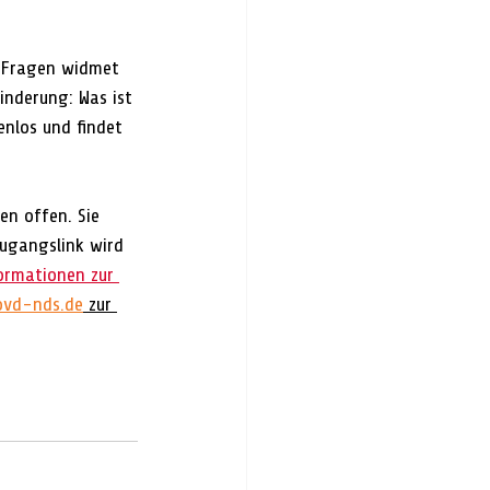
 Fragen widmet 
nderung: Was ist 
enlos und findet 
en offen. Sie 
ugangslink wird 
ormationen zur 
vd-nds.de
 zur 