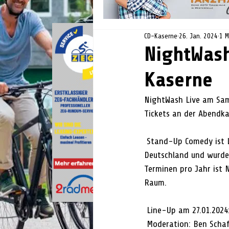
CD-Kaserne
26. Jan. 2024
1 M
NightWash
Kaserne
NightWash Live am Sams
Tickets an der Abendka
 Stand-Up Comedy ist LIVE am lustigsten! NightWash ist die Marke für Stand-up Comedy in 
Deutschland und wurde 
Terminen pro Jahr ist
Raum.
 Line-Up am 27.01.2024
 Moderation: Ben Scha