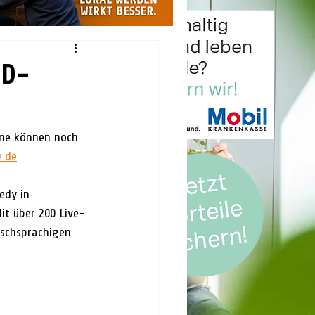
CD-
ene können noch 
.de
it über 200 Live-
schsprachigen 