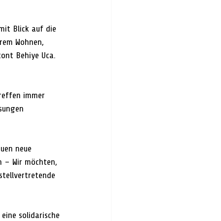
it Blick auf die 
arem Wohnen, 
ont Behiye Uca. 
reffen immer 
ösungen 
auen neue 
 – Wir möchten, 
tellvertretende 
 eine solidarische 