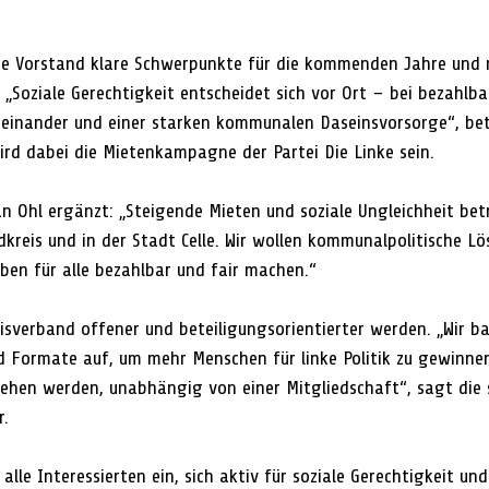
eue Vorstand klare Schwerpunkte für die kommenden Jahre und m
Soziale Gerechtigkeit entscheidet sich vor Ort – bei bezahlb
teinander und einer starken kommunalen Daseinsvorsorge“, bet
wird dabei die Mietenkampagne der Partei Die Linke sein.
n Ohl ergänzt: „Steigende Mieten und soziale Ungleichheit bet
reis und in der Stadt Celle. Wir wollen kommunalpolitische L
eben für alle bezahlbar und fair machen.“
reisverband offener und beteiligungsorientierter werden. „Wir b
Formate auf, um mehr Menschen für linke Politik zu gewinnen
ehen werden, unabhängig von einer Mitgliedschaft“, sagt die s
r.
lle Interessierten ein, sich aktiv für soziale Gerechtigkeit und