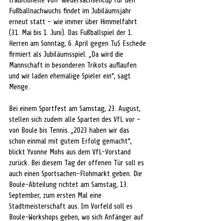
traditionelle VGH-Niedersachsencup für den 
Fußballnachwuchs findet im Jubiläumsjahr 
erneut statt – wie immer über Himmelfahrt 
(31. Mai bis 1. Juni). Das Fußballspiel der 1. 
Herren am Sonntag, 6. April gegen TuS Eschede 
firmiert als Jubiläumsspiel. „Da wird die 
Mannschaft in besonderen Trikots auflaufen 
und wir laden ehemalige Spieler ein“, sagt 
Menge.
Bei einem Sportfest am Samstag, 23. August, 
stellen sich zudem alle Sparten des VfL vor – 
von Boule bis Tennis. „2023 haben wir das 
schon einmal mit gutem Erfolg gemacht“, 
blickt Yvonne Mohs aus dem VfL-Vorstand 
zurück. Bei diesem Tag der offenen Tür soll es 
auch einen Sportsachen-Flohmarkt geben. Die 
Boule-Abteilung richtet am Samstag, 13. 
September, zum ersten Mal eine 
Stadtmeisterschaft aus. Im Vorfeld soll es 
Boule-Workshops geben, wo sich Anfänger auf 