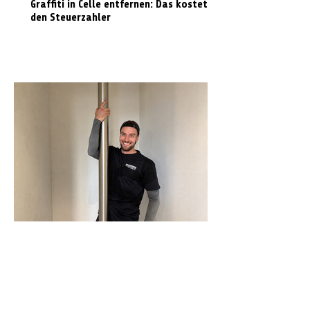
Graffiti in Celle entfernen: Das kostet es
den Steuerzahler
N-Joy-Challenge in Celle: Moderator
rutscht 143 Mal die Feuerwehrstange
runter