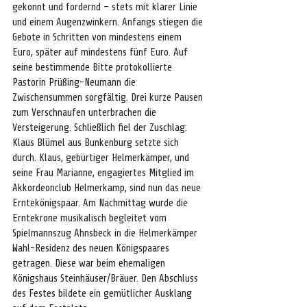
gekonnt und fordernd – stets mit klarer Linie 
und einem Augenzwinkern. Anfangs stiegen die 
Gebote in Schritten von mindestens einem 
Euro, später auf mindestens fünf Euro. Auf 
seine bestimmende Bitte protokollierte 
Pastorin Prüßing-Neumann die 
Zwischensummen sorgfältig. Drei kurze Pausen 
zum Verschnaufen unterbrachen die 
Versteigerung. Schließlich fiel der Zuschlag: 
Klaus Blümel aus Bunkenburg setzte sich 
durch. Klaus, gebürtiger Helmerkämper, und 
seine Frau Marianne, engagiertes Mitglied im 
Akkordeonclub Helmerkamp, sind nun das neue 
Erntekönigspaar. Am Nachmittag wurde die 
Erntekrone musikalisch begleitet vom 
Spielmannszug Ahnsbeck in die Helmerkämper 
Wahl-Residenz des neuen Königspaares 
getragen. Diese war beim ehemaligen 
Königshaus Steinhäuser/Bräuer. Den Abschluss 
des Festes bildete ein gemütlicher Ausklang 