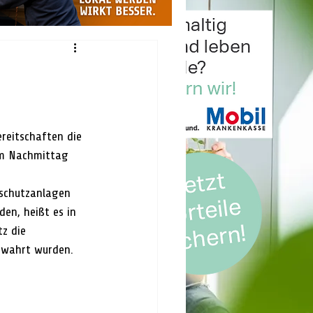
reitschaften die 
am Nachmittag 
schutzanlagen 
en, heißt es in 
z die 
ewahrt wurden.