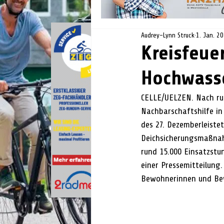
Audrey-Lynn Struck
1. Jan. 2
Kreisfeue
Hochwasse
CELLE/UELZEN. Nach run
Nachbarschaftshilfe i
des 27. Dezemberleiste
Deichsicherungsmaßna
rund 15.000 Einsatzstu
einer Pressemitteilung.
Bewohnerinnen und Be