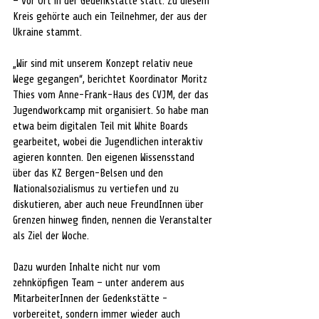
– vor Ort in der Gedenkstätte statt. Zu diesem 
Kreis gehörte auch ein Teilnehmer, der aus der 
Ukraine stammt.
„Wir sind mit unserem Konzept relativ neue 
Wege gegangen“, berichtet Koordinator Moritz 
Thies vom Anne-Frank-Haus des CVJM, der das 
Jugendworkcamp mit organisiert. So habe man 
etwa beim digitalen Teil mit White Boards 
gearbeitet, wobei die Jugendlichen interaktiv 
agieren konnten. Den eigenen Wissensstand 
über das KZ Bergen-Belsen und den 
Nationalsozialismus zu vertiefen und zu 
diskutieren, aber auch neue FreundInnen über 
Grenzen hinweg finden, nennen die Veranstalter 
als Ziel der Woche. 
Dazu wurden Inhalte nicht nur vom 
zehnköpfigen Team – unter anderem aus 
MitarbeiterInnen der Gedenkstätte - 
vorbereitet, sondern immer wieder auch 