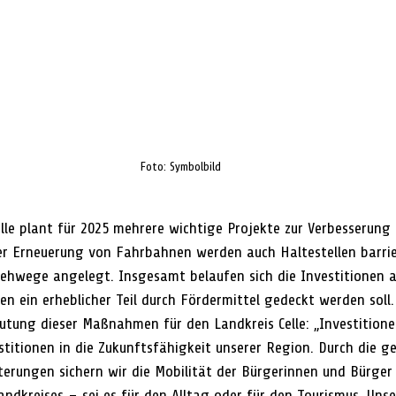
Foto: Symbolbild
lle plant für 2025 mehrere wichtige Projekte zur Verbesserung 
er Erneuerung von Fahrbahnen werden auch Haltestellen barrie
ehwege angelegt. Insgesamt belaufen sich die Investitionen 
en ein erheblicher Teil durch Fördermittel gedeckt werden soll.
utung dieser Maßnahmen für den Landkreis Celle: „Investitionen
stitionen in die Zukunftsfähigkeit unserer Region. Durch die g
erungen sichern wir die Mobilität der Bürgerinnen und Bürger 
andkreises – sei es für den Alltag oder für den Tourismus. Unser 