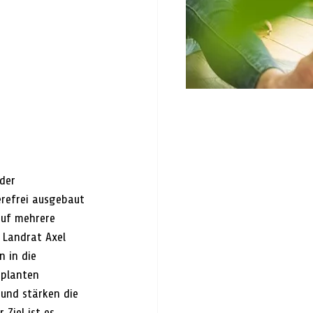
der 
refrei ausgebaut 
auf mehrere 
 Landrat Axel 
 in die 
eplanten 
und stärken die 
Ziel ist es, 