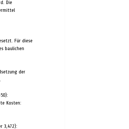
d. Die 
rmittel 
etzt. Für diese 
s baulichen 
dsetzung der 
.
50): 
te Kosten: 
 3,472): 