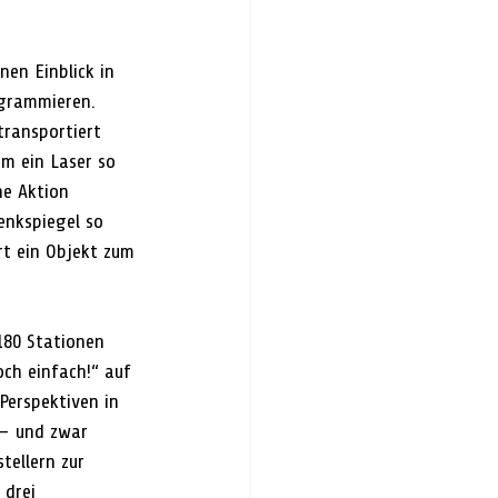
nen Einblick in 
ogrammieren. 
ransportiert 
m ein Laser so 
e Aktion 
enkspiegel so 
rt ein Objekt zum 
180 Stationen 
och einfach!“ auf 
Perspektiven in 
 – und zwar 
ellern zur 
drei 