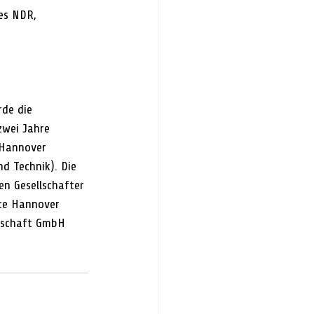
es NDR, 
de die 
zwei Jahre 
 Hannover 
d Technik). Die 
n Gesellschafter 
kte Hannover 
rtschaft GmbH 