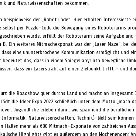
hnik und Naturwissenschaften bekommen.
n beispielweise der „Robot Code“. Hier erhalten Interessierte ei
ie selbst per Puzzle-Code die Bewegung eines Roboterarms pr
geschrieben wurde, erfüllt der Roboterarm seine Aufgabe und t
h B. Ein weiteres Mitmachexponat war der „Laser Maze“, bei de
, dass eine ununterbrochene Kommunikation ermöglicht und ein
t bedeutet das, dass in einem Spiegellabyrinth bewegliche Uml
ssen, dass ein Laserstrahl auf einen Zielpunkt trifft – und do
tourt die Roadshow quer durchs Land und macht an insgesamt 
li lädt die IdeenExpo 2022 schließlich unter dem Motto „mach d
ver. Jugendliche erleben dann, wie spannend die beruflichen 
 Informatik, Naturwissenschaften, Technik)-Welt sein können
n Hallen mehr als 600 Mitmach-Exponate von zahlreichen Ausst
kalische Highlights gibt es außerdem an den Wochenenden: An 