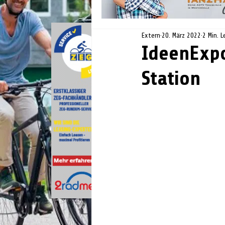
Extern
20. März 2022
2 Min. L
IdeenExp
Station