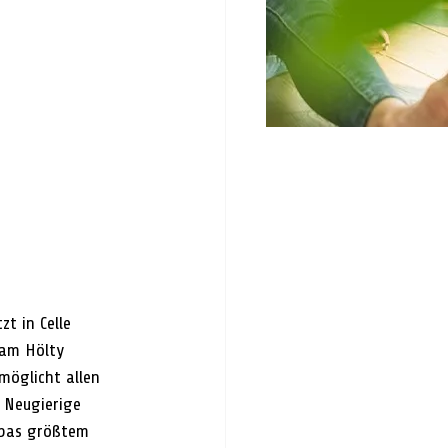
t in Celle 
 am Hölty 
öglicht allen 
 Neugierige 
opas größtem 