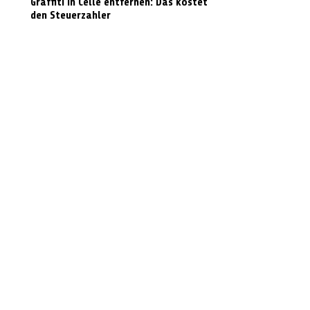
Graffiti in Celle entfernen: Das kostet es
den Steuerzahler
N-Joy-Challenge in Celle: Moderator
rutscht 143 Mal die Feuerwehrstange
runter