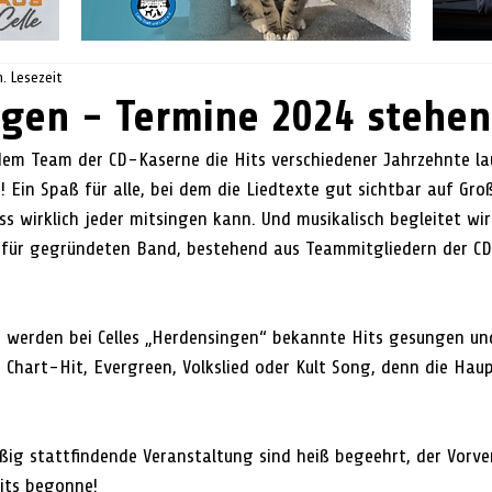
n. Lesezeit
gen - Termine 2024 stehen 
 Ein Spaß für alle, bei dem die Liedtexte gut sichtbar auf Gro
ss wirklich jeder mitsingen kann. Und musikalisch begleitet wi
afür gegründeten Band, bestehend aus Teammitgliedern der CD
            
 werden bei Celles „Herdensingen“ bekannte Hits gesungen und
, Chart-Hit, Evergreen, Volkslied oder Kult Song, denn die Haup
ßig stattfindende Veranstaltung sind heiß begeehrt, der Vorver
its begonne! 