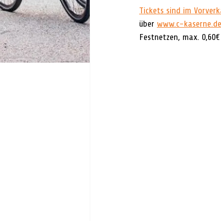
Tickets sind im Vorverk
über 
www.c-kaserne.d
Festnetzen, max. 0,60€