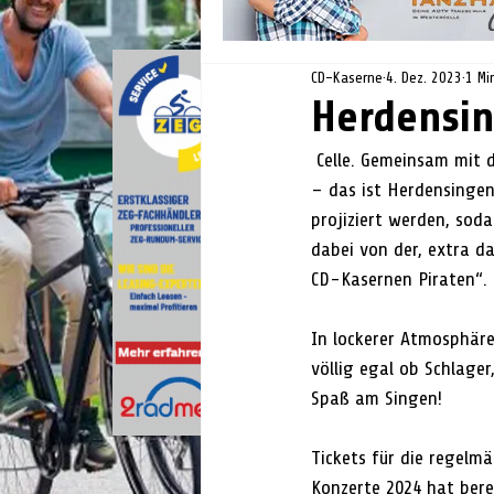
CD-Kaserne
4. Dez. 2023
1 Mi
Herdensin
 Celle. Gemeinsam mit dem Team der CD-Kaserne die Hits verschiedener Jahrzehnte lauthals mitsingen 
– das ist Herdensingen!
projiziert werden, soda
dabei von der, extra d
CD-Kasernen Piraten“.    
In lockerer Atmosphäre
völlig egal ob Schlager
Spaß am Singen! 
Tickets für die regelmä
Konzerte 2024 hat bere