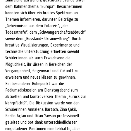
zahlreiche aufwendig gestaltete Stände unter 
dem Rahmenthema "Europa". Besucher:innen 
konnten sich über ein breites Spektrum an 
Themen informieren, darunter Beiträge zu 
„Geheimnisse aus dem Polareis“, „der 
Todesstrafe“, dem „Schwangerschaftsabbruch“ 
sowie dem „Russland- Ukraine-Krieg“. Durch 
kreative Visualisierungen, Experimente und 
technische Unterstützung erhielten sowohl 
Schüler:innen als auch Erwachsene die 
Möglichkeit, ihr Wissen in Bereichen der 
Vergangenheit, Gegenwart und Zukunft zu 
erweitern und neues Wissen zu gewinnen. 
Ein besonderer Höhepunkt war die 
Podiumsdiskussion am Dienstagabend zum 
aktuellen und kontroversen Thema „Zurück zur 
Wehrpflicht?“. Die Diskussion wurde von den 
Schülerinnen Annalena Bartsch, Zina Çakil, 
Berfin Açlan und Dilan Yavsan professionell 
geleitet und bot dank unterschiedlichster 
eingeladener Positionen eine lebhafte, aber 