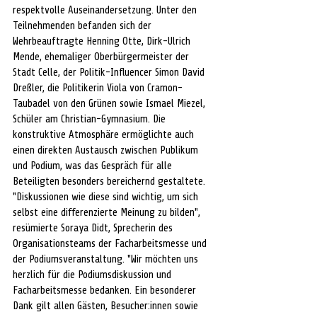
respektvolle Auseinandersetzung. Unter den 
Teilnehmenden befanden sich der 
Wehrbeauftragte Henning Otte, Dirk-Ulrich 
Mende, ehemaliger Oberbürgermeister der 
Stadt Celle, der Politik-Influencer Simon David 
Dreßler, die Politikerin Viola von Cramon-
Taubadel von den Grünen sowie Ismael Miezel, 
Schüler am Christian-Gymnasium. Die 
konstruktive Atmosphäre ermöglichte auch 
einen direkten Austausch zwischen Publikum 
und Podium, was das Gespräch für alle 
Beteiligten besonders bereichernd gestaltete. 
"Diskussionen wie diese sind wichtig, um sich 
selbst eine diﬀerenzierte Meinung zu bilden", 
resümierte Soraya Didt, Sprecherin des 
Organisationsteams der Facharbeitsmesse und 
der Podiumsveranstaltung. "Wir möchten uns 
herzlich für die Podiumsdiskussion und 
Facharbeitsmesse bedanken. Ein besonderer 
Dank gilt allen Gästen, Besucher:innen sowie 