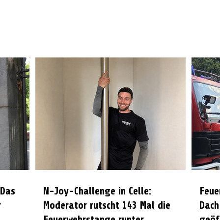
 Das
N-Joy-Challenge in Celle:
Feue
r
Moderator rutscht 143 Mal die
Dach
Feuerwehrstange runter
geöf