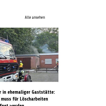
Alle ansehen
r in ehemaliger Gaststätte:
 muss für Löscharbeiten
fnet werden