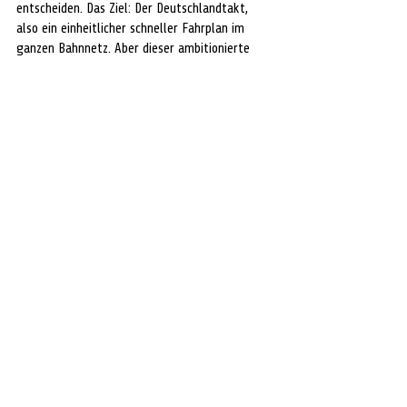
entscheiden. Das Ziel: Der Deutschlandtakt, 
also ein einheitlicher schneller Fahrplan im 
ganzen Bahnnetz. Aber dieser ambitionierte 
Plan funktioniert nur mit mindestens vier 
Gleisen zwischen Hamburg und Hannover. Dieser 
Sicht hat sich nun nach Medienberichten auch 
das Bundesverkehrsministerium angeschlossen. 
Der Lüneburger Landrat Jens Böther sieht 
darin ein wichtiges Signal, dass gemeinsam 
nach der besten Lösung für Norddeutschland 
gesucht wird.
„Bei der Entscheidung über die Strecke 
Hamburg – Hannover geht es um die Zukunft 
unserer Region. Wir begrüßen daher, dass das 
Bundesverkehrsministerium die verkehrlich 
beste Lösung finden möchte. Wir sind 
überzeugt: Der Neubau schafft Vorteile für 
Reisende von Hamburg nach Hannover, für 
unsere Pendlerinnen und Pendler und für den 