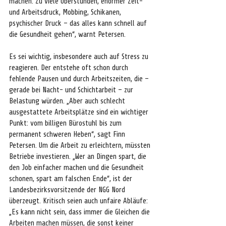
machen: Zu viele Überstunden, enormer Zeit- 
und Arbeitsdruck, Mobbing, Schikanen, 
psychischer Druck – das alles kann schnell auf 
die Gesundheit gehen“, warnt Petersen.
Es sei wichtig, insbesondere auch auf Stress zu 
reagieren. Der entstehe oft schon durch 
fehlende Pausen und durch Arbeitszeiten, die – 
gerade bei Nacht- und Schichtarbeit – zur 
Belastung würden. „Aber auch schlecht 
ausgestattete Arbeitsplätze sind ein wichtiger 
Punkt: vom billigen Bürostuhl bis zum 
permanent schweren Heben“, sagt Finn 
Petersen. Um die Arbeit zu erleichtern, müssten 
Betriebe investieren. „Wer an Dingen spart, die 
den Job einfacher machen und die Gesundheit 
schonen, spart am falschen Ende“, ist der 
Landesbezirksvorsitzende der NGG Nord 
überzeugt. Kritisch seien auch unfaire Abläufe: 
„Es kann nicht sein, dass immer die Gleichen die 
Arbeiten machen müssen, die sonst keiner 