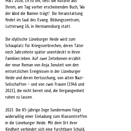
März 2026, 19:30 Uhr, liest die Autorin aus 
Ihrem, am Tag vorher erscheinenden Buch, ’Wo 
der Wind die Namen trägt‘. Die Veranstaltung 
findet im Saal des Evang. Bildungszentrum, 
Lutterweg 16, in Hermannsburg statt.
Die idyllische Lüneburger Heide wird zum 
Schauplatz für Kriegsverbrechen, deren Täter 
noch Jahrzehnte später unentdeckt in ihren 
Familien leben. Auf zwei Zeitebenen erzählt 
der neue Roman von Anja Jonuleit von den 
entsetzlichen Ereignissen in der Lüneburger 
Heide und deren Vertuschung, von alten Nazi-
Seilschaften – und von zwei Frauen (1946 und 
2023), die nicht bereit sind, die Vergangenheit 
ruhen zu lassen.
2023. Die 85-jährige Inge Sundermann folgt 
widerwillig einer Einladung zum Klassentreffen 
in die Lüneburger Heide. Mit dem Ort ihrer 
Kindheit verbindet sich eine furchtbare Schuld, 