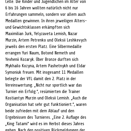
Celle. Die Kinder und Jugendlichen im Alter von 
6 bis 16 Jahren wollten natürlich nicht nur 
Erfahrungen sammeln, sondern vor allem auch 
Medaillen gewinnen. In ihren jeweiligen Alters- 
und Gewichtsklassen erkämpften sich 
Maximilian Jurk, Yelyzaveta Lemish, Nazar 
Murzin, Artem Petrenko und Oleksii Leshkevych 
jeweils den ersten Platz. Eine Silbermedaille 
errangen Yuri Naum, Botond Nemeth und 
Yevhenii Kozaryk. Über Bronze durften sich 
Mykhailo Kozyna, Artem Pashetnykh und Eldar 
Symoniuk freuen. Mit insgesamt 11 Medaillen 
belegte der VfL damit den 2. Platz in der 
Vereinswertung. „Nicht nur sportlich war das 
Turnier ein Erfolg.“, resümierten die Trainer 
Kostiantyn Murzin und Oleksii Lemish. „Auch die 
Organisation hat sehr gut funktioniert.“, waren 
beide zufrieden mit dem Ablauf und den 
Ergebnissen des Turnieres. „Eine 2. Auflage des 
„King Tatami“ wird es im Herbst dieses Jahres 
geben. Nach den positiven Rückmeldungen der 