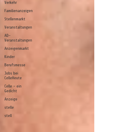
Verkehr
Familienanzeigen
Stellenmarkt
Veranstaltungen
AD-
Veranstaltungen
Anzeigenmarkt
Kinder
Berufsmesse
Jobs bei
CelleHeute
Celle - ein
Gedicht
Anzeige
stelle
stell