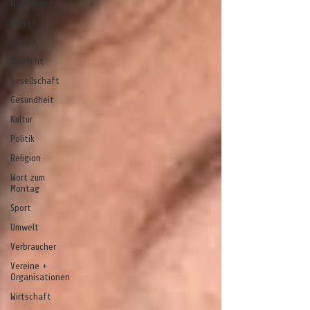
Wathlingen
Wietze
Winsen
Blaulicht
Gesellschaft
Gesundheit
Kultur
Politik
Religion
Wort zum
Montag
Sport
Umwelt
Verbraucher
Vereine +
Organisationen
Wirtschaft