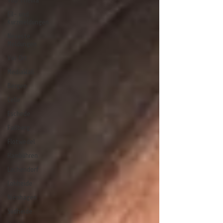
Top Thema
Eil- und
Kurzmeldungen
Neueste
Meldungen
Vor Ort
MediaWall
Bergen
Celle
Eschede
Faßberg
Flotwedel
Hambühren
Lachendorf
Lohheide
Nienhagen
Südheide