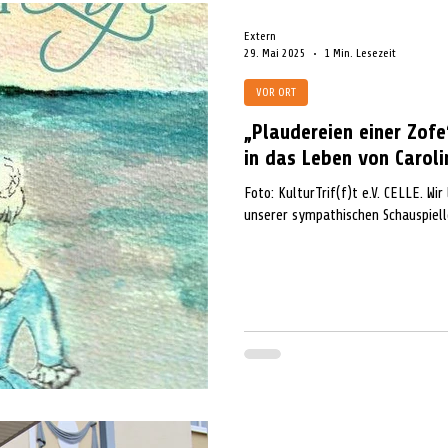
Extern
29. Mai 2025
1 Min. Lesezeit
VOR ORT
„Plaudereien einer Zofe“
in das Leben von Caroli
Foto: KulturTrif(f)t e.V. CELLE. Wir laden ab dem 30.05.2025 um 18:30 Uhr zu
unserer sympathischen Schauspielle