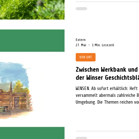
Extern
27. Mai
1 Min. Lesezeit
VOR ORT
Zwischen Werkbank und
der Winser Geschichtsbl
WINSEN. Ab sofort erhältlich: Heft 
versammelt abermals zahlreiche Be
Umgebung. Die Themen reichen von
Gebäudegeschichten bis hin zu reg
Spurensuchen. Den Auftakt bildet e
1950er Jahren in Winsen eine Tisch
damals nur wenige Frauen einschl