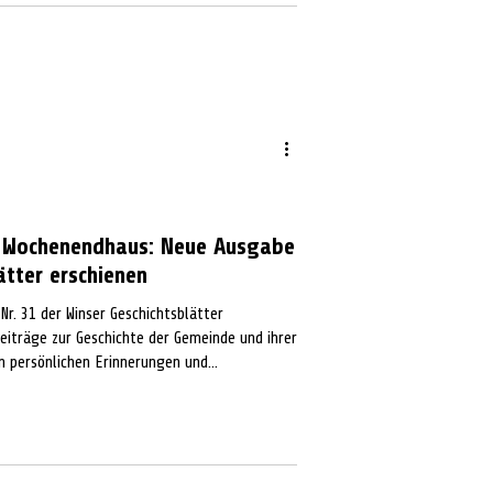
 Wochenendhaus: Neue Ausgabe
ätter erschienen
Nr. 31 der Winser Geschichtsblätter
iträge zur Geschichte der Gemeinde und ihrer
 persönlichen Erinnerungen und
ionalen Entwicklungen und historischen
in Beitrag über Ursula Schiefelbein, die in den
lerlehre absolvierte – ein Berufsweg, den
ugen.