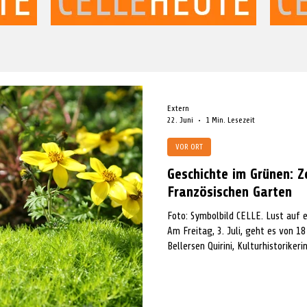
Extern
22. Juni
1 Min. Lesezeit
VOR ORT
Geschichte im Grünen: Z
Französischen Garten
Foto: Symbolbild CELLE. Lust auf eine Zeitreise durch den Französischen Garten?
Am Freitag, 3. Juli, geht es von 1
Bellersen Quirini, Kulturhistorikeri
Parkanlage. Eine Veranstaltung der
Treffpunkt ist am der Eingang Süd
Die Teilnahmegebühr beträgt 12 Eur
Anmeldung unter www.celle-