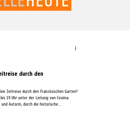
eitreise durch den
8 bis 19 Uhr unter der Leitung von Cosima
n und Autorin, durch die historische
 städtischen Reihe „Zeit für Grün“.
wall (zwischen Café Müller und Parkhaus).
o, für Kinder von 6 bis 14 Jahren 7 Euro.