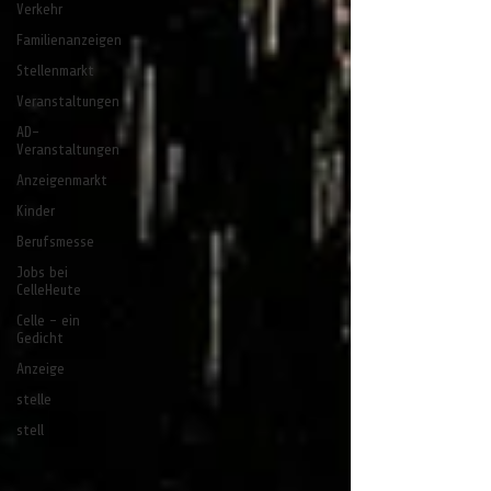
Verkehr
Familienanzeigen
Stellenmarkt
Veranstaltungen
AD-
Veranstaltungen
Anzeigenmarkt
Kinder
Berufsmesse
Jobs bei
CelleHeute
Celle - ein
Gedicht
Anzeige
stelle
stell