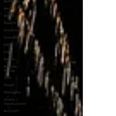
Wathlingen
Wietze
Winsen
Blaulicht
Gesellschaft
Gesundheit
Kultur
Politik
Religion
Wort zum
Montag
Sport
Umwelt
Verbraucher
Vereine +
Organisationen
Wirtschaft