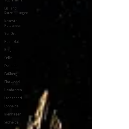
Top Thema
Eil- und
Kurzmeldungen
Neueste
Meldungen
Vor Ort
MediaWall
Bergen
Celle
Eschede
Faßberg
Flotwedel
Hambühren
Lachendorf
Lohheide
Nienhagen
Südheide