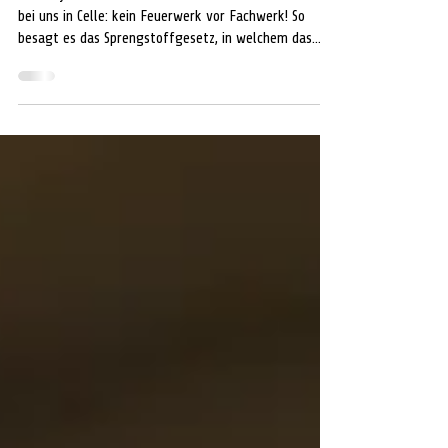
Feuerwerk vor Fachwerk
Foto: Symbolbild CELLE. Seit dem Jahr 2010 heißt es
bei uns in Celle: kein Feuerwerk vor Fachwerk! So
besagt es das Sprengstoffgesetz, in welchem das
Verbot des Zündens von Feuerwerkskörpern in der
Nähe von Fachwerkhäusern verankert ist. Die
Regelung gilt seit dem 1. Oktober 2010. Und nicht nur
Innenstädte sind betroffen. „Auch das Abbrennen
pyrotechnischer Gegenstände in unmittelbarer Nähe
von Kirchen, Krankenhäusern, Kinder- und
Altersheimen sowie Reetdachhäusern ist verbot