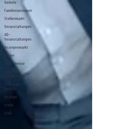
Verkehr
Familienanzeigen
Stellenmarkt
Veranstaltungen
AD-
Veranstaltungen
Anzeigenmarkt
Kinder
Berufsmesse
Jobs bei
CelleHeute
Celle - ein
Gedicht
Anzeige
stelle
stell