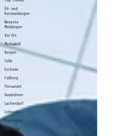
Top Thema
Eil- und
Kurzmeldungen
Neueste
Meldungen
Vor Ort
MediaWall
Bergen
Celle
Eschede
Faßberg
Flotwedel
Hambühren
Lachendorf
Lohheide
Nienhagen
Südheide