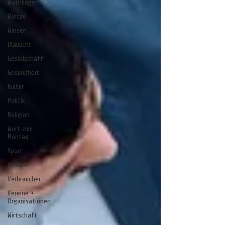
Wathlingen
Wietze
Winsen
Blaulicht
Gesellschaft
Gesundheit
Kultur
Politik
Religion
Wort zum
Montag
Sport
Umwelt
Verbraucher
Vereine +
Organisationen
Wirtschaft