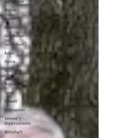
Wathlingen
Wietze
Winsen
Blaulicht
Gesellschaft
Gesundheit
Kultur
Politik
Religion
Wort zum
Montag
Sport
Umwelt
Verbraucher
Vereine +
Organisationen
Wirtschaft