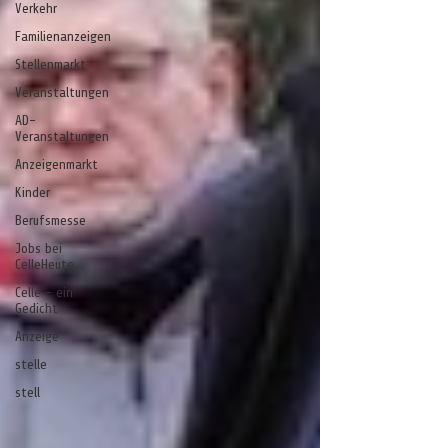
Verkehr
Familienanzeigen
Stellenmarkt
Veranstaltungen
AD-
Veranstaltungen
Anzeigenmarkt
Kinder
Berufsmesse
Jobs bei
CelleHeute
Celle - ein
Gedicht
Anzeige
stelle
stell