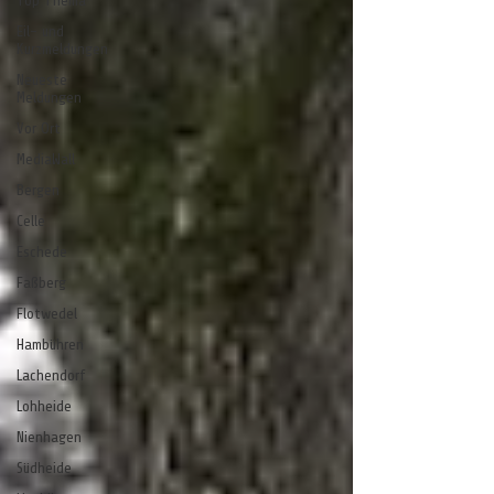
Top Thema
Eil- und
Kurzmeldungen
Neueste
Meldungen
Vor Ort
MediaWall
Bergen
Celle
Eschede
Faßberg
Flotwedel
Hambühren
Lachendorf
Lohheide
Nienhagen
Südheide