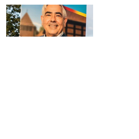
Kirchengemeinde Klein Hehlen
distanziert sich von Wahlplakat mit
Kirchenmotiv