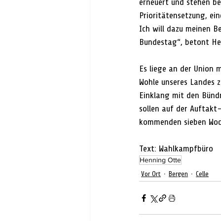
erneuert und stehen ber
Prioritätensetzung, ei
Ich will dazu meinen B
Bundestag“, betont He
Es liege an der Union m
Wohle unseres Landes z
Einklang mit den Bündn
sollen auf der Auftakt
kommenden sieben Woch
Text: Wahlkampfbüro
Henning Otte
Vor Ort
Bergen
Celle