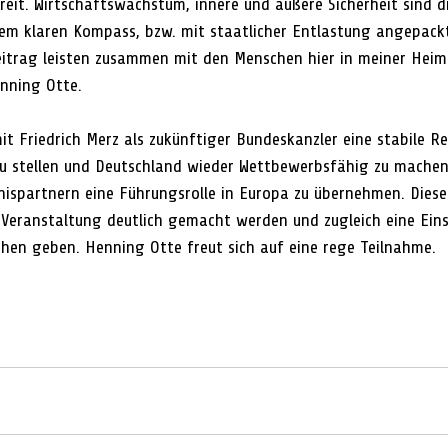
eit. Wirtschaftswachstum, innere und äußere Sicherheit sind die
nem klaren Kompass, bzw. mit staatlicher Entlastung angepackt
eitrag leisten zusammen mit den Menschen hier in meiner Heim
nning Otte.
it Friedrich Merz als zukünftiger Bundeskanzler eine stabile R
u stellen und Deutschland wieder Wettbewerbsfähig zu machen
ispartnern eine Führungsrolle in Europa zu übernehmen. Diese
-Veranstaltung deutlich gemacht werden und zugleich eine Ein
en geben. Henning Otte freut sich auf eine rege Teilnahme.