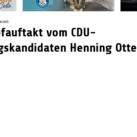
sezeit
fauftakt vom CDU-
gskandidaten Henning Otte