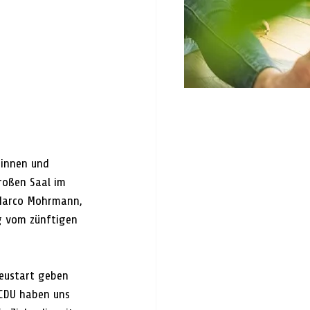
innen und 
roßen Saal im 
 Marco Mohrmann, 
g vom zünftigen 
eustart geben 
 CDU haben uns 