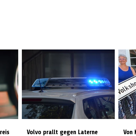
reis
Volvo prallt gegen Laterne
Von 