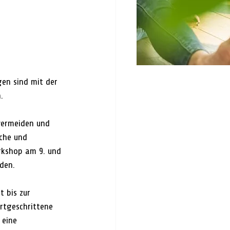
gen sind mit der 
.
 vermeiden und 
che und 
rkshop am 9. und 
den.
t bis 
zur 
rtgeschrittene 
 eine 