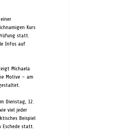
einer 
eichnamigen Kurs 
rüfung statt. 
le Infos auf 
zeigt Michaela 
ime Motive – am 
gestaltet.
m Dienstag, 12. 
ie viel jeder 
tisches Beispiel 
n Eschede statt.