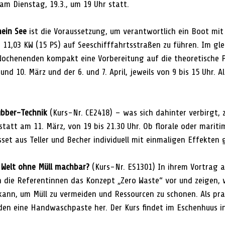
am Dienstag, 19.3., um 19 Uhr statt.
ein See
 ist die Voraussetzung, um 
verantwortlich ein Boot mit 
 11,03 KW (15 PS) auf Seeschifffahrtsstraßen zu führen. Im gl
Wochenenden kompakt eine Vorbereitung auf die theoretische P
und 10. März und der 6. und 7. April, jeweils von 9 bis 15 Uhr. Al
ubber-Technik 
(Kurs-Nr. CE2418) – was sich dahinter verbirgt, 
statt am 11. März, von 19 bis 21.30 Uhr. Ob florale oder marit
set aus Teller und Becher individuell mit einmaligen Effekten 
e Welt ohne Müll machbar? 
(Kurs-Nr. ES1301) In ihrem Vortrag a
n die Referentinnen das Konzept „Zero Waste“ vor und zeigen, w
kann, um Müll zu vermeiden und Ressourcen zu schonen. Als prak
nden eine Handwaschpaste her. Der Kurs findet im Eschenhuus i