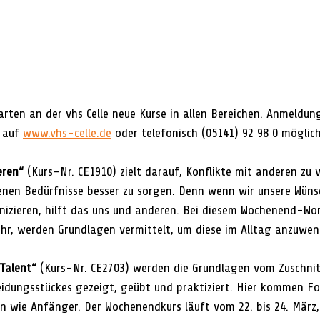
rten an der vhs Celle neue Kurse in allen Bereichen. Anmeldun
 auf 
www.vhs-celle.de
 oder telefonisch (05141) 92 98 0 möglich
eren“
 (Kurs-Nr. CE1910) zielt darauf, Konflikte mit anderen zu
igenen Bedürfnisse besser zu sorgen. Denn wenn wir unsere Wüns
izieren, hilft das uns und anderen. Bei diesem Wochenend-Wo
 Uhr, werden Grundlagen vermittelt, um diese im Alltag anzuwen
Talent“
 (Kurs-Nr. CE2703) werden die Grundlagen vom Zuschnit
leidungsstückes gezeigt, geübt und praktiziert. Hier kommen Fo
n wie Anfänger. Der Wochenendkurs läuft vom 22. bis 24. März,