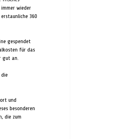
s immer wieder 
erstaunliche 360 
ine gespendet 
lkosten für das 
 gut an.
 die 
ort und 
eses besonderen 
n, die zum 