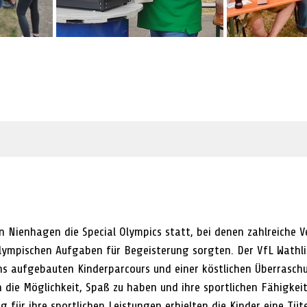
n Nienhagen die Special Olympics statt, bei denen zahlreiche V
lympischen Aufgaben für Begeisterung sorgten. Der VfL Wathli
s aufgebauten Kinderparcours und einer köstlichen Überrasch
 die Möglichkeit, Spaß zu haben und ihre sportlichen Fähigkei
ng für ihre sportlichen Leistungen erhielten die Kinder eine Tüte