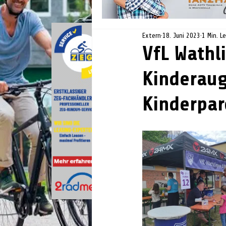
Extern
18. Juni 2023
1 Min. L
VfL Wathl
Kinderaug
Kinderpar