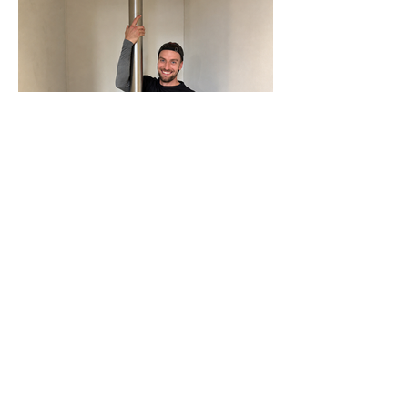
N-Joy-Challenge in Celle: Moderator
rutscht 143 Mal die Feuerwehrstange
runter