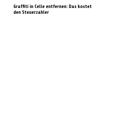
Graffiti in Celle entfernen: Das kostet es
den Steuerzahler
N-Joy-Challenge in Celle: Moderator
rutscht 143 Mal die Feuerwehrstange
runter