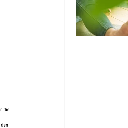
r die
 den