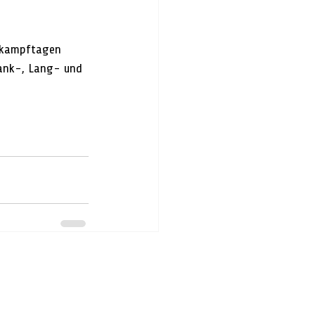
tkampftagen 
lank-, Lang- und 