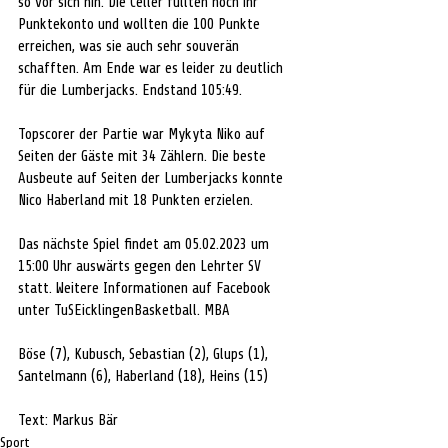
so vor sich hin. Die Celler füllten noch ihr 
Punktekonto und wollten die 100 Punkte 
erreichen, was sie auch sehr souverän 
schafften. Am Ende war es leider zu deutlich 
für die Lumberjacks. Endstand 105:49. 
Topscorer der Partie war Mykyta Niko auf 
Seiten der Gäste mit 34 Zählern. Die beste 
Ausbeute auf Seiten der Lumberjacks konnte 
Nico Haberland mit 18 Punkten erzielen.
Das nächste Spiel findet am 05.02.2023 um 
15:00 Uhr auswärts gegen den Lehrter SV 
statt. Weitere Informationen auf Facebook 
unter TuSEicklingenBasketball. MBA
Böse (7), Kubusch, Sebastian (2), Glups (1), 
Santelmann (6), Haberland (18), Heins (15)
Text: Markus Bär
Sport