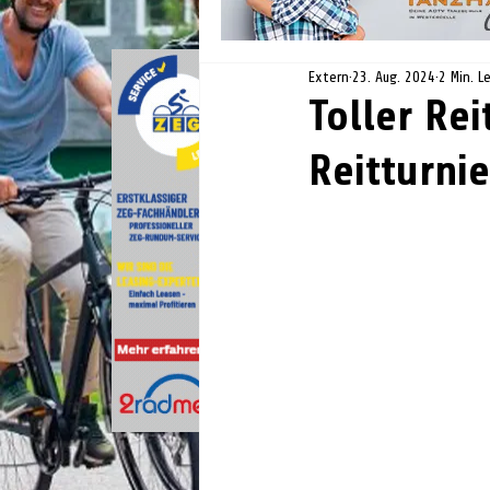
Extern
23. Aug. 2024
2 Min. L
Toller Re
Reitturni