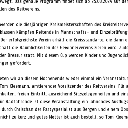
bewegt. Das genaue Programm findet sich ab 25.08.2024 auf d
en des Reitvereins.
werden die diesjährigen Kreismeisterschaften des Kreisreiterve
gsklassen kämpfen Reitende in Mannschafts- und Einzelprüfung
 Der erfolgreichste Verein erhält die Kreisstandarte, die dann ei
chaft die Räumlichkeiten des Gewinnervereins zieren wird. Zud
 der Dressur statt. Mit diesem Cup werden Kinder und Jugendlic
nger gefördert.
ieten wir an diesem Wochenende wieder einmal ein Veranstaltu
o Tom Kleemann, amtierender Vorsitzender des Reitvereins. Für 
keiten, freien Eintritt, ausreichend Sitzgelegenheiten und ein
ür Radfahrende ist diese Veranstaltung ein lohnendes Ausflugsz
 durch Chrischan der Partyspezialist aus Bergen und einem O
 nicht zu kurz und gutes Wetter ist auch bestellt, so Tom Klee