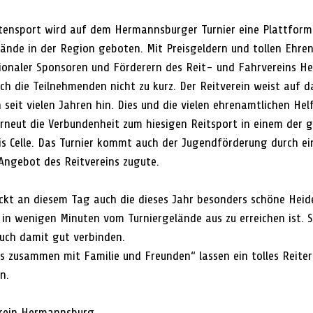
tensport wird auf dem Hermannsburger Turnier eine Plattform
ände in der Region geboten. Mit Preisgeldern und tollen Ehren
gionaler Sponsoren und Förderern des Reit- und Fahrvereins 
h die Teilnehmenden nicht zu kurz. Der Reitverein weist auf d
seit vielen Jahren hin. Dies und die vielen ehrenamtlichen Hel
rneut die Verbundenheit zum hiesigen Reitsport in einem der 
is Celle. Das Turnier kommt auch der Jugendförderung durch ei
 Angebot des Reitvereins zugute.
t an diesem Tag auch die dieses Jahr besonders schöne Heide
 in wenigen Minuten vom Turniergelände aus zu erreichen ist. S
auch damit gut verbinden.
s zusammen mit Familie und Freunden“ lassen ein tolles Reiterf
n.
erein Hermannsburg