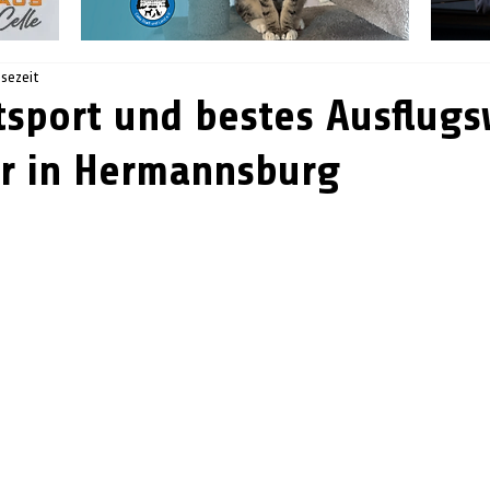
esezeit
itsport und bestes Ausflugs
er in Hermannsburg