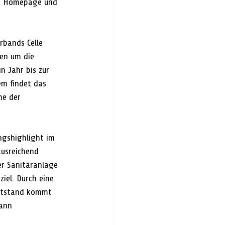
er Homepage und 
rbands Celle 
en um die 
n Jahr bis zur 
em findet das 
he der 
ngshighlight im 
ausreichend 
er Sanitäranlage 
iel. Durch eine 
bststand kommt 
mann 