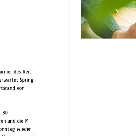
rnier des Reit- 
erwartet Spring- 
rtsrand von 
r 30 
ren und die M-
onntag wieder 