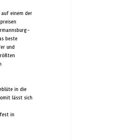
 auf einem der 
preisen 
Hermannsburg-
as beste 
fer und 
größten 
n 
blüte in die 
omit lässt sich 
est in 