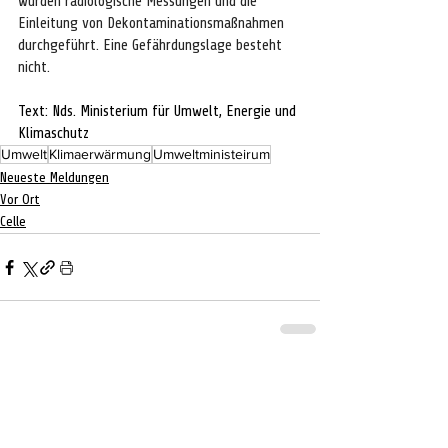
wurden radiologische Messungen und die 
Einleitung von Dekontaminationsmaßnahmen 
durchgeführt. Eine Gefährdungslage besteht 
nicht.
Text: Nds. Ministerium für Umwelt, Energie und 
Klimaschutz
Umwelt
Klimaerwärmung
Umweltministeirum
Neueste Meldungen
Vor Ort
Celle