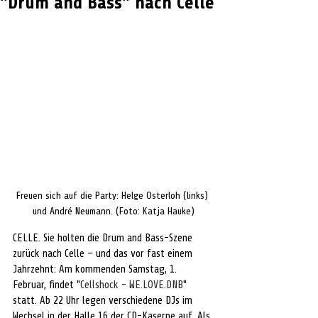
"Drum and Bass" nach Celle
Freuen sich auf die Party: Helge Osterloh (links) 
und 
André
 Neumann. (Foto: 
Katja Hauke
)
CELLE. Sie holten die Drum and Bass-Szene 
zurück nach Celle – und das vor fast einem 
Jahrzehnt: Am kommenden Samstag, 1. 
Februar, findet "
Cellshock - 
WE.LOVE
.DNB
" 
statt. Ab 22 Uhr legen verschiedene DJs im 
Wechsel in der Halle 16 der CD-Kaserne auf. Als 