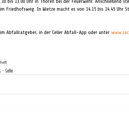
30 bis 13.00 Uhr in Thören bei der Feuerwehr. Anschließend ste
n im Friedhofsweg. In Wietze macht es von 14.15 bis 14.45 Uhr S
m Abfallratgeber, in der Celler Abfall-App oder unter 
www.zace
haft
t
Celle