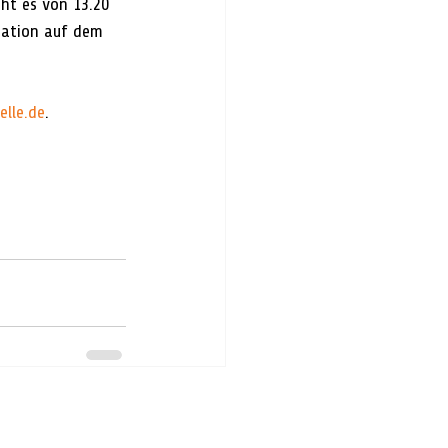
ht es von 13.20 
tation auf dem 
lle.de
.