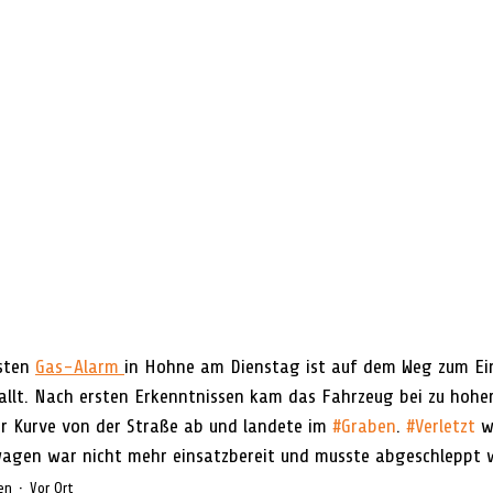
sten 
Gas-Alarm 
in Hohne am Dienstag ist auf dem Weg zum Eins
allt. Nach ersten Erkenntnissen kam das Fahrzeug bei zu hoher
er Kurve von der Straße ab und landete im 
#Graben
. 
#Verletzt
 w
wagen war nicht mehr einsatzbereit und musste abgeschleppt 
en
Vor Ort