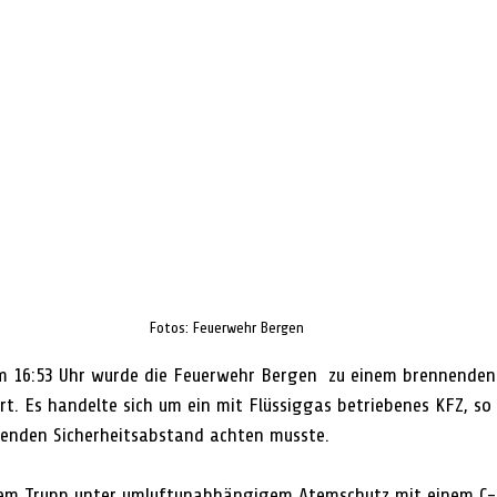
Fotos: Feuerwehr Bergen
 16:53 Uhr wurde die Feuerwehr Bergen  zu einem brennenden 
t. Es handelte sich um ein mit Flüssiggas betriebenes KFZ, so 
henden Sicherheitsabstand achten musste.
em Trupp unter umluftunabhängigem Atemschutz mit einem C-