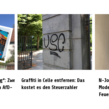
g“: Zwei
Graffiti in Celle entfernen: Das
N-Jo
n AfD-
kostet es den Steuerzahler
Mode
Feue