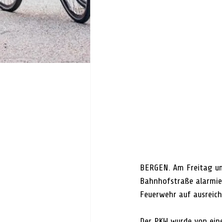
BERGEN. Am Freitag um
Bahnhofstraße alarmier
Feuerwehr auf ausreic
Der PKW wurde von ein