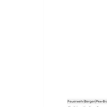
Feuerwehr
Bergen
Pkw-Br