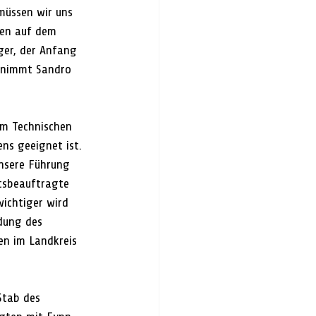
müssen wir uns 
gen auf dem 
ger, der Anfang 
rnimmt Sandro 
m Technischen 
ns geeignet ist. 
nsere Führung 
rtsbeauftragte 
ichtiger wird 
dung des 
en im Landkreis 
Stab des 