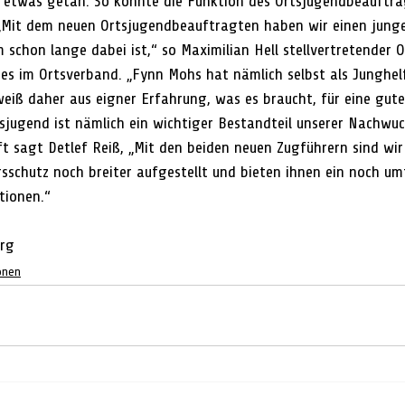
h etwas getan. So konnte die Funktion des Ortsjugendbeauftra
„Mit dem neuen Ortsjugendbeauftragten haben wir einen junge
 schon lange dabei ist,“ so Maximilian Hell stellvertretender 
bes im Ortsverband. „Fynn Mohs hat nämlich selbst als Junghelf
iß daher aus eigner Erfahrung, was es braucht, für eine gut
rtsjugend ist nämlich ein wichtiger Bestandteil unserer Nachw
ft sagt Detlef Reiß, „Mit den beiden neuen Zugführern sind wir 
sschutz noch breiter aufgestellt und bieten ihnen ein noch um
tionen.“
erg
onen