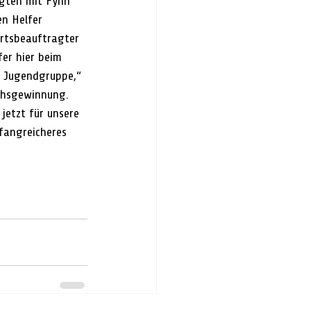
gten mit Fynn 
n Helfer 
Ortsbeauftragter 
er hier beim 
e Jugendgruppe,“ 
uchsgewinnung.
jetzt für unsere 
fangreicheres 