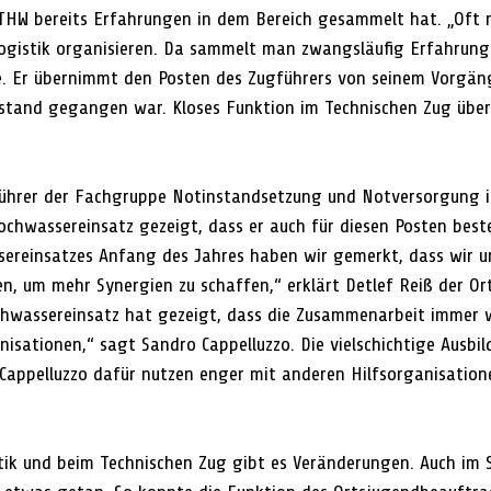
THW bereits Erfahrungen in dem Bereich gesammelt hat. „Oft 
Logistik organisieren. Da sammelt man zwangsläufig Erfahrun
se. Er übernimmt den Posten des Zugführers von seinem Vorgän
estand gegangen war. Kloses Funktion im Technischen Zug übe
führer der Fachgruppe Notinstandsetzung und Notversorgung i
ochwassereinsatz gezeigt, dass er auch für diesen Posten beste
ereinsatzes Anfang des Jahres haben wir gemerkt, dass wir u
en, um mehr Synergien zu schaffen,“ erklärt Detlef Reiß der O
chwassereinsatz hat gezeigt, dass die Zusammenarbeit immer w
nisationen,“ sagt Sandro Cappelluzzo. Die vielschichtige Ausbil
 Cappelluzzo dafür nutzen enger mit anderen Hilfsorganisation
stik und beim Technischen Zug gibt es Veränderungen. Auch im 