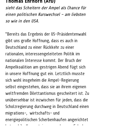
Thomas Ehrhorn (AfD)
sieht das Scheitern der Ampel als Chance für 
einen politischen Kurswechsel – am liebsten 
so wie in den USA.
"Bereits das Ergebnis der US-Präsidentenwahl 
gibt uns große Hoffnung, dass es auch in 
Deutschland zu einer Rückkehr zu einer 
rationalen, interessengeleiteten Politik im 
nationalen Interesse kommt. Der Bruch der 
Ampelkoalition am gestrigen Abend fügt sich 
in unsere Hoffnung gut ein. Letztlich musste 
sich wohl insgeheim die Ampel-Regierung 
selbst eingestehen, dass sie an ihrem eigenen 
weltfremden Dilettantismus gescheitert ist. Zu 
unübersehbar ist inzwischen für jeden, dass die 
Scholzregierung durchweg in Deutschland einen 
migrations-,  wirtschafts- und 
energiepolitischen Scherbenhaufen angerichtet 
hat und ihr Konzept, immer mehr vom Falschen 
tun zu wollen, nichts zu dessen Beseitigung 