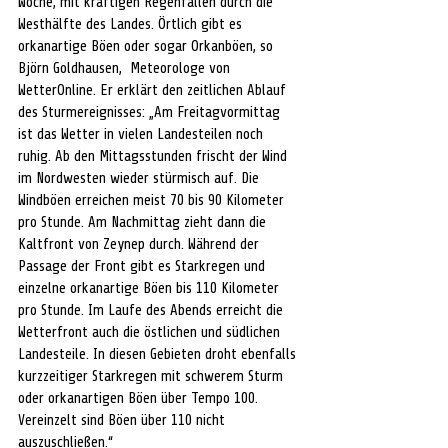
Woche, mit kräftigen Regenfällen durch die 
Westhälfte des Landes. Örtlich gibt es 
orkanartige Böen oder sogar Orkanböen, so 
Björn Goldhausen,  Meteorologe von 
WetterOnline. Er erklärt den zeitlichen Ablauf 
des Sturmereignisses: „Am Freitagvormittag 
ist das Wetter in vielen Landesteilen noch 
ruhig. Ab den Mittagsstunden frischt der Wind 
im Nordwesten wieder stürmisch auf. Die 
Windböen erreichen meist 70 bis 90 Kilometer 
pro Stunde. Am Nachmittag zieht dann die 
Kaltfront von Zeynep durch. Während der 
Passage der Front gibt es Starkregen und 
einzelne orkanartige Böen bis 110 Kilometer 
pro Stunde. Im Laufe des Abends erreicht die 
Wetterfront auch die östlichen und südlichen 
Landesteile. In diesen Gebieten droht ebenfalls 
kurzzeitiger Starkregen mit schwerem Sturm 
oder orkanartigen Böen über Tempo 100. 
Vereinzelt sind Böen über 110 nicht 
auszuschließen.“ 