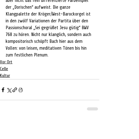
aber nicht das fein differenzierte Farbenspiel 
der „Dorischen“ aufweist. Die ganze 
Klangpalette der Kröger/West-Barockorgel ist 
in den zwölf Variationen der Partita über den 
Passionschoral „Sei gegrüßet Jesu gütig“ BWV 
768 zu hören. Nicht nur klanglich, sondern auch 
kompositorisch schöpft Bach hier aus dem 
Vollen: von leisen, meditativen Tönen bis hin 
zum festlichen Plenum.
Vor Ort
Celle
Kultur