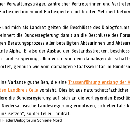
her Verwaltungsträger, zahlreicher Vertreterinnen und Vertrete
 Fachexpertinnen und Fachexperten mit breiter Mehrheit befür
le und mich als Landrat gelten die Beschlüsse des Dialogforums
erinnert die Bundesregierung damit an die Beschlüsse des Foru
n Beratungsprozess aller beteiligten Akteurinnen und Akteure
iante Alpha-E, also der Ausbau der Bestandsstrecken, beschloss
 Landesregierung, allen voran von dem damaligen Wirtschafts
wortet, genauso wie vom damaligen Staatssekretär im Bundesm
eine Variante gutheißen, die eine 
Trassenführung entlang der A
en Landkreis Celle 
vorsieht. Dies ist aus naturschutzfachlicher
dere die Bundesregierung auf, sich an die vorliegenden Beschlü
e Niedersächsische Landesregierung ermutigen, sich ebenfalls 
nzusetzen", so der Celler Landrat.
l Flader
Dialogforum Schiene Nord