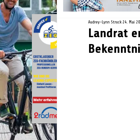
Audrey-Lynn Struck
24. Mai 2
Landrat e
Bekenntni