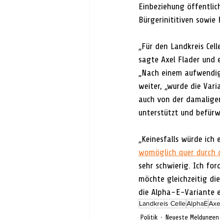
Einbeziehung öffentlic
Bürgerinititiven sowie
„Für den Landkreis Cel
sagte Axel Flader und 
„Nach einem aufwendige
weiter, „wurde die Var
auch von der damaligen
unterstützt und befür
„Keinesfalls würde ich 
womöglich quer durch d
sehr schwierig. Ich for
möchte gleichzeitig di
die Alpha-E-Variante ei
Landkreis Celle
AlphaE
Axe
Politik
Neueste Meldungen