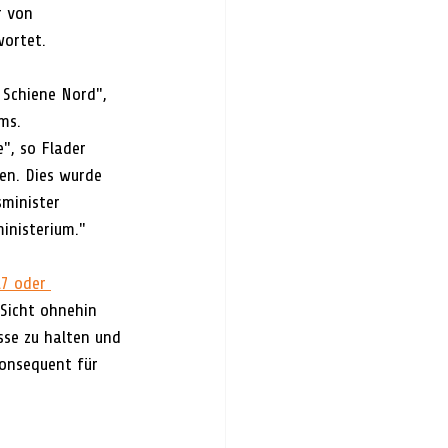
r von 
wortet.
 Schiene Nord", 
ms.
", so Flader 
en. Dies wurde 
minister 
inisterium."
7 oder 
 Sicht ohnehin 
sse zu halten und 
konsequent für 