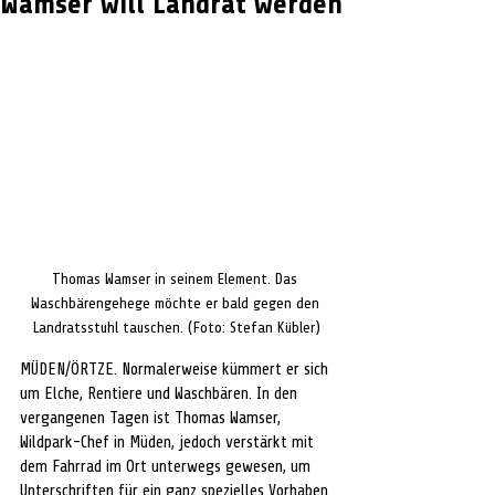
Wamser will Landrat werden
Thomas Wamser in seinem Element. Das 
Waschbärengehege möchte er bald gegen den 
Landratsstuhl tauschen. (Foto: Stefan Kübler)
MÜDEN/ÖRTZE. Normalerweise kümmert er sich 
um Elche, Rentiere und Waschbären. In den 
vergangenen Tagen ist Thomas Wamser, 
Wildpark-Chef in Müden, jedoch verstärkt mit 
dem Fahrrad im Ort unterwegs gewesen, um 
Unterschriften für ein ganz spezielles Vorhaben 