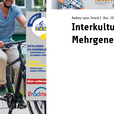
Audrey-Lynn Struck
2. Dez. 2
Interkult
Mehrgener