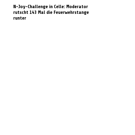
N-Joy-Challenge in Celle: Moderator
rutscht 143 Mal die Feuerwehrstange
runter
Feuer in ehemaliger Gaststätte: Dach
muss für Löscharbeiten geöffnet werden