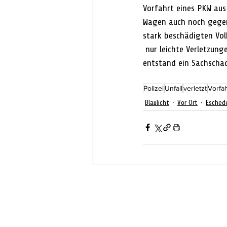
Vorfahrt eines PKW aus 
Wagen auch noch gegen
stark beschädigten Vol
 nur leichte Verletzungen. Die Verursacherin und der LKW-Fahrer blieben unverletzt. An den Fahrzeugen 
entstand ein Sachschad
Polizei
Unfall
verletzt
Vorfah
Blaulicht
Vor Ort
Esched