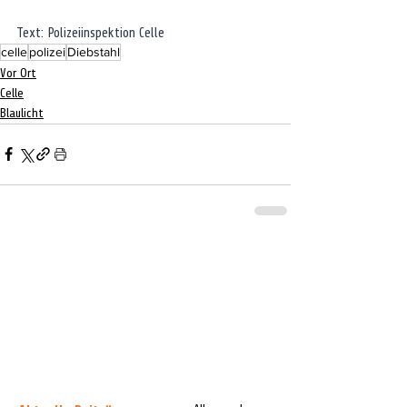
Text: Polizeiinspektion Celle
celle
polizei
Diebstahl
Vor Ort
Celle
Blaulicht